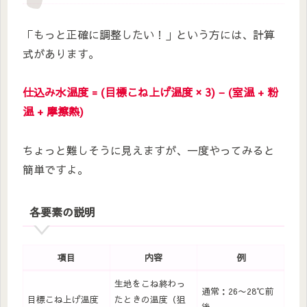
「もっと正確に調整したい！」という方には、計算
式があります。
仕込み水温度 = (目標こね上げ温度 × 3) − (室温 + 粉
温 + 摩擦熱)
ちょっと難しそうに見えますが、一度やってみると
簡単ですよ。
各要素の説明
項目
内容
例
生地をこね終わっ
通常：26〜28℃前
目標こね上げ温度
たときの温度（狙
後