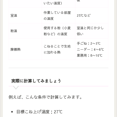
いたい温度）
作業している部屋
室温
25℃など
の温度
使用する粉（小麦
室温と同じか少し
粉温
粉など）の温度
低い
手ごね：2〜3℃
こねることで生地
摩擦熱
ニーダー：4〜6℃
に加わる熱
業務用：8〜10℃
実際に計算してみましょう
例えば、こんな条件で計算してみます。
目標こね上げ温度：27℃