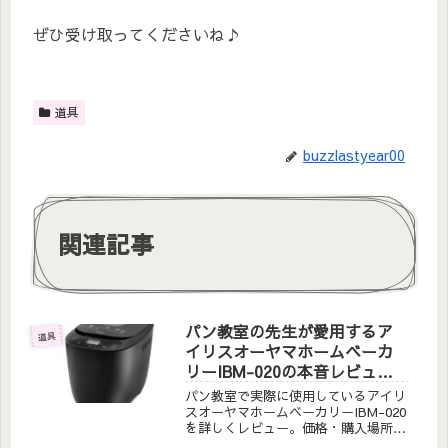
ぜひ受け取ってくださいね♪
道具
buzzlastyear00
関連記事
パン教室の先生が愛用するア
道具
イリスオーヤマホームベーカ
リーIBM-020の本音レビュー
｜初心者でもバゲット・カン
パン教室で実際に使用しているアイリ
パーニュが作れる理由
スオーヤマホームベーカリーIBM-020
を詳しくレビュー。価格・購入場所・
使い心地を本音で解説。初心者がハー