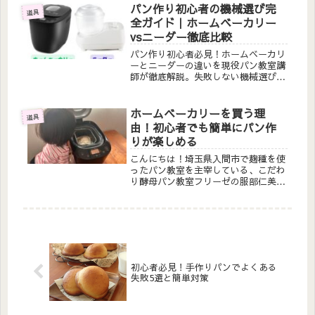
す。
パン作り初心者の機械選び完
道具
全ガイド｜ホームベーカリー
vsニーダー徹底比較
パン作り初心者必見！ホームベーカリ
ーとニーダーの違いを現役パン教室講
師が徹底解説。失敗しない機械選びの
コツと、体験レッスンで実際に触れる
方法をご紹介します。
ホームベーカリーを買う理
道具
由！初心者でも簡単にパン作
りが楽しめる
こんにちは！埼玉県入間市で麹種を使
ったパン教室を主宰している、こだわ
り酵母パン教室フリーゼの服部仁美で
す。皆さんは、ホームベーカリーをお
持ちですか？昔、「ゴパン」って流行
りましたよね。ホームベーカリーの人
気はそのあたりから始まったように思
い...
初心者必見！手作りパンでよくある
失敗5選と簡単対策