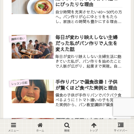
にぴったりな理由
自分時間を充実させたい40〜50代の方
へ。パン作りが心にゆとりをもたら
し、家族との時間も豊かにする理由と
は？初心者でも安心！非日常を楽しむ
大人の趣味を始めてみませんか？
毎日が変わり映えしない主婦
講師の思い
だった私がパン作りで人生を
変えた話
毎日が変わり映えしない主婦生活に飽
きていた私が、パン作りを始めたこと
で人脈が広がり、起業まで実現。自家
製酵母パン教室の講師になるまでの体
験談と、日常に刺激を取り戻す方法を
お伝えします。
手作りパンで偏食改善！子供
レッスン日記
が驚くほど食べた実例と理由
偏食の子供が手作りパンでパクパク食
べるように！トマト嫌いの子も完食し
た実例から、パン教室講師が偏食改善
のヒントと手作りパンの効果を解説し
ます。悩むママ必見の体験談です。
偏頭痛の原因は小麦だった？
講師の思い
パン好きさんのための“ゆる
メニュー
ホーム
検索
トップ
サイドバー
小麦オフ生活”と米粉パンの