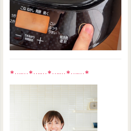
＊‥…‥＊‥…‥＊‥…‥＊‥…‥＊