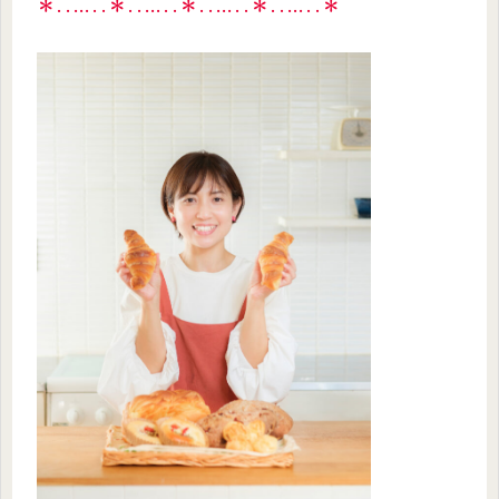
＊‥…‥＊‥…‥＊‥…‥＊‥…‥＊