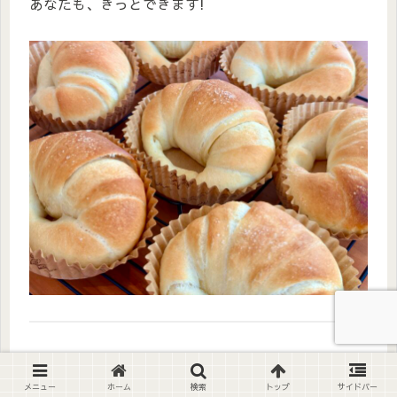
あなたも、きっとできます!
━━━━━━━━━━━━━━━
📣
パンをもっと楽しむ3つの方法
メニュー
ホーム
検索
トップ
サイドバー