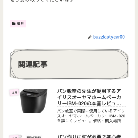
道具
buzzlastyear00
関連記事
パン教室の先生が愛用するア
道具
イリスオーヤマホームベーカ
リーIBM-020の本音レビュー
｜初心者でもバゲット・カン
パン教室で実際に使用しているアイリ
パーニュが作れる理由
スオーヤマホームベーカリーIBM-020
を詳しくレビュー。価格・購入場所・
使い心地を本音で解説。初心者がハー
ド系パンまで作れる理由とは？実際の
生徒さんの声も紹介。
パン作りに何が必要？初心者