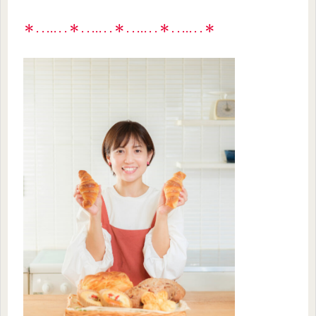
＊‥…‥＊‥…‥＊‥…‥＊‥…‥＊