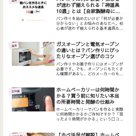
道具
が迷わず揃えられる「神道具
10選」とは【自家製酵母にも
対応】
パン作りを始めたいけど「何が必要か
分からない」とお悩みのあなたへ。初
心者が迷わず揃えられる基本道具＆便
利グッズを厳選紹介！生徒さんがマネ
する“神道具”リストを【LINE登録
特典】で無料プレゼント中♪
ガスオーブンと電気オーブン
道具
の違いとは？パン作りにぴっ
たりなオーブン選びのコツ
パン作りやお菓子作りにはオーブンが
必要です。でも、オーブンにもたくさ
ん種類があるし、どのメーカーのもの
を選んだらいいのか迷ってしまいます
よね。パン、お菓子、料理、オーブン
を使うシチュエーションは人それぞ
ホームベーカリーは何時間か
豆知識
れ。使う用途によっても選び方は変わ
かる？買う前に知りたい本当
って...
の所要時間と発酵の仕組み
ホームベーカリーでパンを作ると実際
に何時間かかるかご存知ですか？「思
ったより時間がかかる」という口コミ
が多い理由を、パン作りの基本である
発酵時間と酵母の仕組みから解説。購
入前に知っておきたいホームベーカリ
【ホベ活民が解説】ホームベ