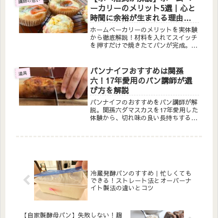
講師の思い
ーの本当の所要時間と、取扱説明書の
ーカリーのメリット5選｜心と
確認方法をお伝えします。
時間に余裕が生まれる理由と
は
ホームベーカリーのメリットを実体験
から徹底解説！材料を入れてスイッチ
を押すだけで焼きたてパンが完成。こ
ね作業不要で初心者でも簡単、時短で
家事と両立できる「ホベ活」の魅力を
パン教室講師が5つのポイントでご紹
パンナイフおすすめは関孫
道具
介します。
六！17年愛用のパン講師が選
び方を解説
パンナイフのおすすめをパン講師が解
説。関孫六ダマスカスを17年愛用した
体験から、切れ味の良い長持ちするパ
ン切りナイフの選び方、波刃の特徴、
燕三条など日本製の魅力をご紹介しま
す。
冷蔵発酵パンのすすめ｜忙しくても
できる！ストレート法とオーバーナ
イト製法の違いとコツ
【自家製酵母パン】失敗しない！麹