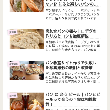
ない⁉ 知ると楽しいパンの世
界
パン屋さんに行くと、「バゲット」や
「バタール」など同じフランスパンな
のに、色々な名前で売られていますよ
ね。逆に“フランスパン”と書かれて
売られている方が珍しいです。実は、
フランスパン＝バゲットじゃないって
高加水パンの極み！ロデヴの
豆知識
知っていましたか？日本では、「バゲ
作り方とコツを徹底解説
ッ...
高加水パンの代表格「ロデヴ」の作り
方を詳しく解説。加水率90％超えの難
しい成形から焼き方まで、パン教室講
師が実体験をもとにコツをお教えしま
す。もちもち食感の秘密も公開中！
パン教室サイト作りで失敗し
教室紹介
た写真撮影の教訓と改善策
パン教室開業時のサイト作りで写真撮
影に失敗した経験から学んだこと。プ
ロに指摘された写真のクオリティ問
題、世界観設定の重要性、撮影の準備
まで実体験をもとに解説します。これ
から教室サイトを作る方必見です。
パン に 合う ビール｜パンとビ
豆知識
ールって合うの？実は相性抜
群！