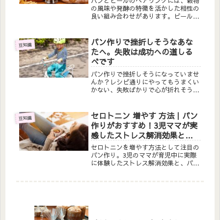
パンとビールのペアリングには、穀物
の風味や発酵の特徴を活かした相性の
良い組み合わせがあります。ビールの
種類ごとの特徴を理解してパンの風味
や食感とバランスを取るのがポイント
ですよ＾＾！「お酒好きだけど、パン
パン作りで挫折しそうなあな
豆知識
と一緒に飲んだことないな。」「パー
たへ。失敗は成功への道しる
テ...
べです
パン作りで挫折しそうになっていませ
んか？レシピ通りにやってもうまくい
かない、失敗ばかりで心が折れそう…
そんな悩みを持つ初心者の方へ。パン
教室講師が実体験から語る、失敗を乗
り越えて上達するための考え方と具体
セロトニン 増やす 方法｜パン
豆知識
的なアドバイスをお届けします。
作りがおすすめ！3児ママが実
感したストレス解消効果と癒
しの時間
セロトニンを増やす方法として注目の
パン作り。3児のママが育児中に実際
に体験したストレス解消効果と、パン
作りがもたらす癒しの時間について詳
しくレポート。忙しいママでも続けら
れる理由とは？