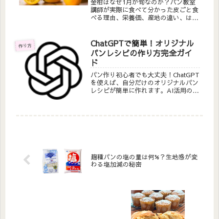
金柑はなぜ1月が旬なのか？パン教室
講師が実際に食べて分かった皮ごと食
べる理由、栄養価、産地の違い、はち
みつ漬けレシピ、パンとの相性まで徹
底解説。風邪予防にも効果的な冬の旬
フルーツの魅力をお伝えします。
ChatGPTで簡単！オリジナル
作り方
パンレシピの作り方完全ガイ
ド
パン作り初心者でも大丈夫！ChatGPT
を使えば、自分だけのオリジナルパン
レシピが簡単に作れます。AI活用のコ
ツから注意点まで、パン教室講師が実
践した方法を詳しく解説します。
麹種パンの塩の量は何%？生地感が変
わる塩加減の秘密