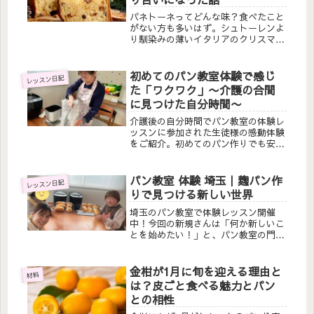
パネトーネってどんな味？食べたこと
がない方も多いはず。シュトーレンよ
り馴染みの薄いイタリアのクリスマス
パンを実際に食べてみたら、家族全員
で取り合いに。子供もペロリと食べら
れる軽さの秘密と魅力をパン講師が解
初めてのパン教室体験で感じ
レッスン日記
説します。
た「ワクワク」〜介護の合間
に見つけた自分時間〜
介護後の自分時間でパン教室の体験レ
ッスンに参加された生徒様の感動体験
をご紹介。初めてのパン作りでも安心
して楽しめる理由と、大人になってか
ら新しいことに挑戦するワクワク感を
お伝えします。近くで通えるパン教室
パン教室 体験 埼玉｜麹パン作
レッスン日記
をお探しの方必見！
りで見つける新しい世界
埼玉のパン教室で体験レッスン開催
中！今回の新規さんは「何か新しいこ
とを始めたい！」と、パン教室の門を
叩いてくれました。「初めてでもでき
ますか？」と不安そうにやってきた生
徒さん。帰る頃には、ルンルンで、
金柑が1月に旬を迎える理由と
材料
「家でも作ります！」とやる気満々で
は？皮ごと食べる魅力とパン
帰宅されました。
との相性