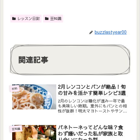
レッスン日記
豆知識
buzzlastyear00
関連記事
2月レンコンとパンが絶品！旬
材料
の甘みを活かす簡単レシピ3選
2月のレンコンは糖化が進み一年で最
も美味しい時期。意外にもパンとの相
性が抜群！明太マヨトーストやサンド
イッチなど、冬レンコンの甘みともっ
ちり食感を活かした簡単レシピを、産
地選びや下ごしらえのコツとともにご
パネトーネってどんな味？食
豆知識
紹介します。
わず嫌いだった私が家族と取
り合いになった話