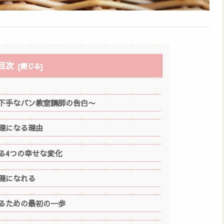
目次
下手なパン教室講師の告白〜
理になる理由
る4つの幸せな変化
理になれる
るための最初の一歩