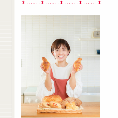
＊‥…‥＊‥…‥＊‥…‥＊‥…‥＊