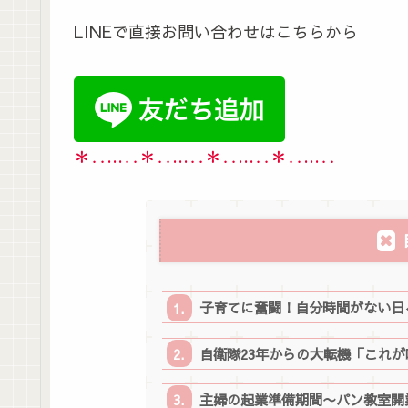
LINEで直接お問い合わせはこちらから
＊‥…‥＊‥…‥＊‥…‥＊‥…‥
子育てに奮闘！自分時間がない日
自衛隊23年からの大転機「これ
主婦の起業準備期間〜パン教室開