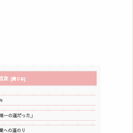
目次
々
が唯一の道だった」
業への道のり