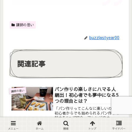
講師の思い
buzzlastyear00
関連記事
パン作りの楽しさにハマる人
講師の思い
続出！初心者でも夢中になる5
つの理由とは？
「パン作りってこんなに楽しいの！？
初心者からでも始められるパン作りの
魅力を5つご紹介。アレンジ自由・家
族に喜ばれる・焼きたてパンの幸せ…
あなたもきっとハマるはず♪LINE登
メニュー
ホーム
検索
トップ
サイドバー
録で麹パンレシピやおすすめ道具のプ