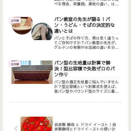
べる理由、栄養価、産地の違い、はち
みつ漬けレシピ、パンとの相性まで徹
底解説。風邪予防にも効果的な冬の旬
フルーツの魅力をお伝えします。
パン教室の先生が語る！パ
豆知識
ン・うどん・そばの決定的な
違いとは
パンとそばの作り方、実は全く違うっ
てご存知ですか？パン教室の先生が、
グルテンの有無や水加減の違いを分か
りやすく解説。失敗のリカバリー方法
から職人技の世界まで、目からウロコ
の製法比較をお届けします。
パン型の生地量は計算で解
豆知識
決！型比容積で失敗ゼロのパ
ン作り
パン型の適正生地量に悩んでいません
か？型比容積という計算式を使えば、
食パン型やパウンド型のサイズに最適
な生地量が簡単に分かります。生焼け
やふくらみ不足を防ぐ、中学生でも理
解できる計算方法を体験談とともに解
説します。
自家製 酵母 と ドライ イースト｜自
家製酵母とドライイーストの使い分