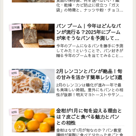
食品の保存袋、何を選べばいい？酸
化・乾燥・カビ防止に役立つ「ガス
袋」の特徴と、ナッツや粉・チョコレ
ートに便利な保存方法をわかりやすく
解説！
パン ブーム｜今年はどんなパ
豆知識
ンが流行る？2025年にブーム
が来そうなパンを予測してみ
た！
今年のブームになるパンを勝手に予測
してみた！ということで、パン好きが
贈る今年のブームを当ててみることに
しました♪毎年、ブームになるパンっ
てありますよね＾＾？ちなみに、2024
年のパンブームは、「こねないパン」
2月レンコンとパンが絶品！旬
材料
「くるみパン」「クルンジ」でした...
の甘みを活かす簡単レシピ3選
2月のレンコンは糖化が進み一年で最
も美味しい時期。意外にもパンとの相
性が抜群！明太マヨトーストやサンド
イッチなど、冬レンコンの甘みともっ
ちり食感を活かした簡単レシピを、産
地選びや下ごしらえのコツとともにご
金柑が1月に旬を迎える理由と
材料
紹介します。
は？皮ごと食べる魅力とパン
との相性
金柑はなぜ1月が旬なのか？パン教室
講師が実際に食べて分かった皮ごと食