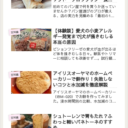
ン】
初めてのパン屋で何を買うか迷ってい
ませんか？パン屋選びのプロが教え
る、店の実力を見極める「最初の1
個」の選び方。バゲット・クロワッサ
ン・食パンで分かるお店のこだわりと
は。美味しいパン屋を見つけるコツを
【体験談】愛犬の小麦アレル
豆知識
徹底解説！
ギー発覚まで|犬が掻きむしる
本当の原因
ビションフリーゼの愛犬が血が出るほ
ど体を掻きむしる日々。獣医やトリマ
ーに相談しても改善せず…。試行錯誤
の末に判明した小麦アレルギー。グル
テンフリーのドッグフードとおやつで
劇的に改善した実体験を詳しく紹介し
アイリスオーヤマのホームベ
豆知識
ます。同じ悩みを持つ飼い主さんへ。
ーカリーで餅作り！失敗しな
いコツと水加減を徹底解説
アイリスオーヤマのホームベーカリー
（IBM-020）でお餅を作ってみまし
た。浸水時間別の比較、水加減のコ
ツ、粒感を残さない方法まで実体験を
もとに詳しく解説。つきたて餅が1時
間15分で完成する手軽さに感動！年末
シュトーレンで胃もたれ？ふ
豆知識
の恒例行事にもおすすめです。
わっと軽いパネトーネのすす
め