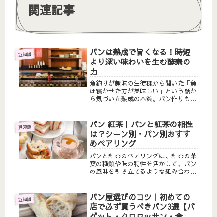
関連記事
パンは熟成で旨くなる！時短
豆知識
より深い味わいを生む酵素の
力
魚釣りが趣味の生徒様から聞いた「魚
は寝かせた方が美味しい」という話か
ら気づいた熟成の本質。パン作りも同
じ。時短ではなく時間をかけて熟成さ
せることで、酵素が旨み成分を引き出
します。麹酵母を使ったパン教室主宰
パン 紅茶｜パンと紅茶の相性
豆知識
者が語る、熟成パンの魅力と科学。
は？シーン別・パン別おすす
めペアリング
パンと紅茶のペアリングは、紅茶の茶
葉の種類や味の特性を活かして、パン
の風味を引き立てるような組み合わせ
が大切になります。今回は、「パン
紅茶｜パンと紅茶の相性は？シーン
別・パン別おすすめペアリング」をご
パン屋選びのコツ｜初めての
豆知識
紹介します。パンに合う紅茶を選ぶ
店で必ず買うべきパン3選【バ
時、「...
ゲット・クロワッサン・食パ