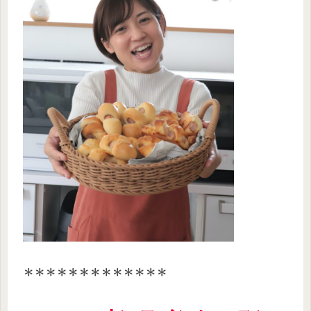
＊＊＊＊＊＊＊＊＊＊＊＊＊