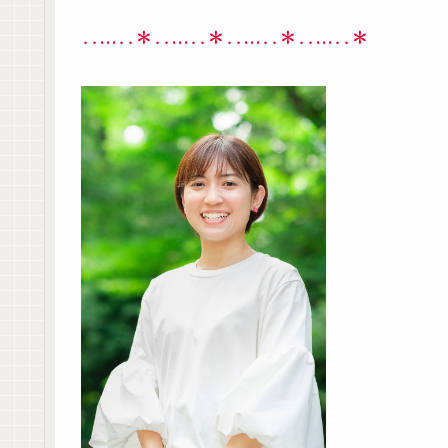
‥…‥＊‥…‥＊‥…‥＊‥…‥＊