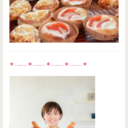
＊‥…‥＊‥…‥＊‥…‥＊‥…‥＊