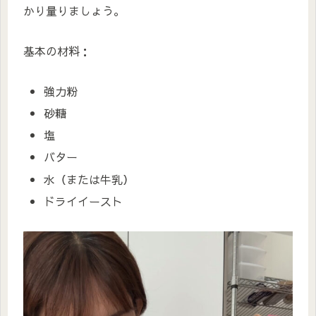
かり量りましょう。
基本の材料：
強力粉
砂糖
塩
バター
水（または牛乳）
ドライイースト