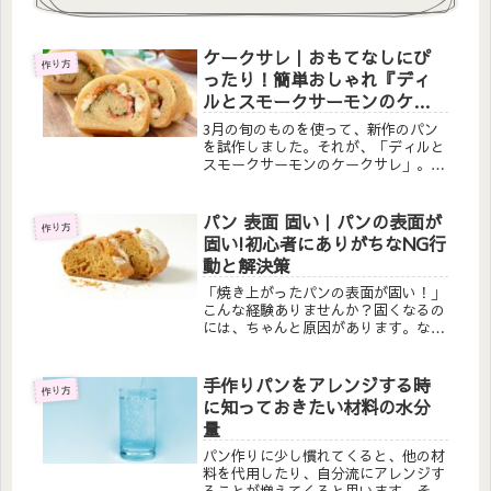
ケークサレ｜おもてなしにぴ
作り方
ったり！簡単おしゃれ『ディ
ルとスモークサーモンのケー
クサレ』
3月の旬のものを使って、新作のパン
を試作しました。それが、「ディルと
スモークサーモンのケークサレ」。春
らしい、ハーブの入ったパンを作りた
いなと考えたところ、ディルが3月に
旬を迎えると言うことを知り、行楽の
パン 表面 固い｜パンの表面が
作り方
シーズンですし、何か、見た目も華や
固い!初心者にありがちなNG行
か...
動と解決策
「焼き上がったパンの表面が固い！」
こんな経験ありませんか？固くなるの
には、ちゃんと原因があります。なぜ
を解決して、美味しいパン作りをしま
しょう！今回は、「パンの表面が固
い!初心者にありがちなNG行動と解決
手作りパンをアレンジする時
作り方
策」についてお話しします。＊‥…‥
に知っておきたい材料の水分
＊...
量
パン作りに少し慣れてくると、他の材
料を代用したり、自分流にアレンジす