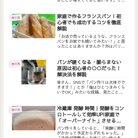
ることが増えてくると思います。そん
な時に、知っておきたいのが、「水分
量」と「加水率」です。製パン業界で
いう「水分量」と「加水率」の違いを
家庭で作るフランスパン！初
作り方
知ることは、パン生地の配合や特性を
心者でも成功するコツを徹底
考...
解説
「お店で売っているような、フランス
パンをお家でも焼いてみたい！」と思
ったことはありませんか？外はバリッ
と、中はもっちりしっとり、気泡が綺
麗に入っている、そんなパン作りに憧
れて、作ってみたけど、失敗続き。そ
パンが硬くなる・膨らまない
作り方
んな経験をした方でも大丈夫！この記
原因は初心者の○○だった！
事...
解決法を解説
皆さん、SNSで「パン作りは大体でで
きます！」とか「塩はひとつまみくら
いでOK」みたいな投稿、見たことあ
りませんか？こういう投稿を見ると、
「え、パン作りって意外と簡単そう！
私にもできるかも」って思っちゃいま
冷蔵庫 発酵 時間｜発酵をコン
作り方
すよね。でも、ちょっと待ってくだ
ロトールして効率UP!家庭で
さ...
「オーバーナイト」させるや
り方とポイントをご紹介しま
パン作りをしていると、「発酵に時間
す
がかかって予定からずれちゃった。」