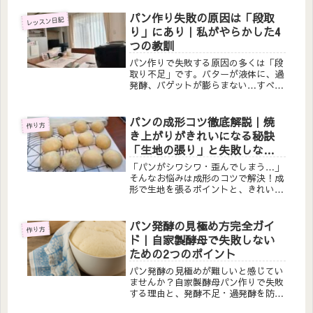
パン作り失敗の原因は「段取
レッスン日記
り」にあり｜私がやらかした4
つの教訓
パン作りで失敗する原因の多くは「段
取り不足」です。バターが液体に、過
発酵、バゲットが膨らまない…すべて
私の実体験。パン教室講師が自らの失
敗から学んだ、失敗しないための段取
り術を具体的に解説します。
パンの成形コツ徹底解説｜焼
作り方
き上がりがきれいになる秘訣
「生地の張り」と失敗しない
成形ポイント
「パンがシワシワ・歪んでしまう…」
そんなお悩みは成形のコツで解決！成
形で生地を張るポイントと、きれいに
焼き上げるための秘訣を初心者さんに
もわかりやすく解説。LINE登録
で“麹レシピ”や“神道具リス
パン発酵の見極め方完全ガイ
作り方
ト”プレゼント！
ド｜自家製酵母で失敗しない
ための2つのポイント
パン発酵の見極めが難しいと感じてい
ませんか？自家製酵母パン作りで失敗
する理由と、発酵不足・過発酵を防ぐ
ための具体的な見極め方法を解説。レ