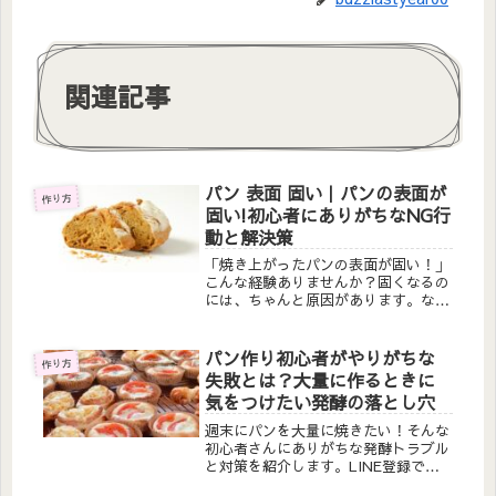
関連記事
パン 表面 固い｜パンの表面が
作り方
固い!初心者にありがちなNG行
動と解決策
「焼き上がったパンの表面が固い！」
こんな経験ありませんか？固くなるの
には、ちゃんと原因があります。なぜ
を解決して、美味しいパン作りをしま
しょう！今回は、「パンの表面が固
い!初心者にありがちなNG行動と解決
パン作り初心者がやりがちな
作り方
策」についてお話しします。＊‥…‥
失敗とは？大量に作るときに
＊...
気をつけたい発酵の落とし穴
週末にパンを大量に焼きたい！そんな
初心者さんにありがちな発酵トラブル
と対策を紹介します。LINE登録で
「神道具リスト」もプレゼント中！