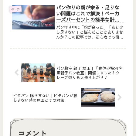
シピ通りに作るコツと記録の重要性、
自家製酵母ならではの魅力もご紹介し
パン作りの粉が余る・足りな
作り方
ます。初心者でも成功率が上がる実践
い問題はこれで解決！ベーカ
的なテクニックが満載。
ーズパーセントの簡単な計算
方法
パン作り中に「粉が余った」「あと少
し足りない」と悩んだことはありませ
んか？この記事では、初心者でも簡単
に使えるベーカーズパーセントの計算
方法と、レシピ調整のコツをご紹介。
さらにLINE登録で、麹パン作りがも
っと楽しくなる特典もプレゼント中で
す♪
パン教室 親子 埼玉｜「春休み特別企
画親子パン教室」開催しました！ク
レープ祭りも大盛り上がり♪
ピタパン 膨らまない｜ピタパンが膨
らまない時の原因とその対策
コメント