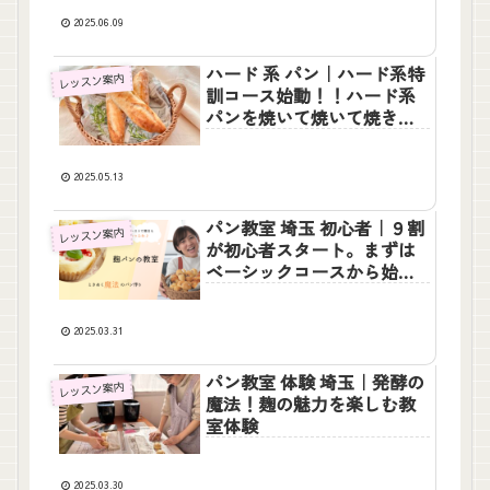
2025.06.09
ハード 系 パン｜ハード系特
レッスン案内
訓コース始動！！ハード系
パンを焼いて焼いて焼きま
くる！
2025.05.13
パン教室 埼玉 初心者｜９割
レッスン案内
が初心者スタート。まずは
ベーシックコースから始め
てみませんか？
2025.03.31
パン教室 体験 埼玉｜発酵の
レッスン案内
魔法！麹の魅力を楽しむ教
室体験
2025.03.30