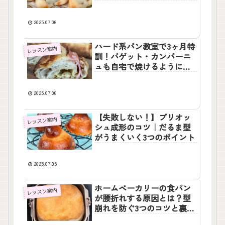
2025.07.06
ハード系パン教室で3ヶ月特
レッスン案内
訓！バゲット・カンパーニ
ュも自宅で焼けるようにな
るパンレッスン体験レポ
2025.07.06
【失敗しない！】ブリオッ
レッスン案内
シュ成形のコツ｜だるま型
がうまくいく3つのポイント
2025.07.05
ホームベーカリーの食パン
レッスン案内
が腰折れする原因とは？型
崩れを防ぐ3つのコツと裏ワ
ザ